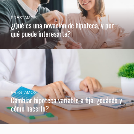
PRÉSTAMOS
¿Qué es una novación de hipoteca, y por
qué puede interesarte?
PRÉSTAMOS
Cambiar hipoteca variable a fija: ¿cuándo y
cómo hacerlo?