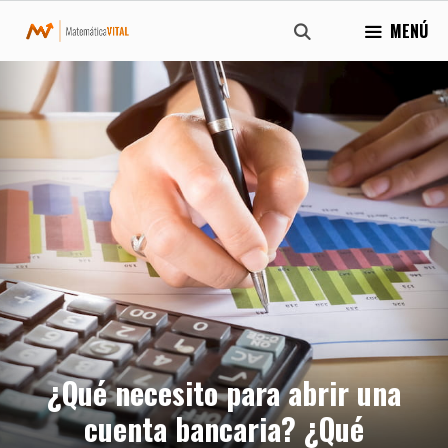
Saltar
MENÚ
al
contenido
¿Qué necesito para abrir una
cuenta bancaria? ¿Qué