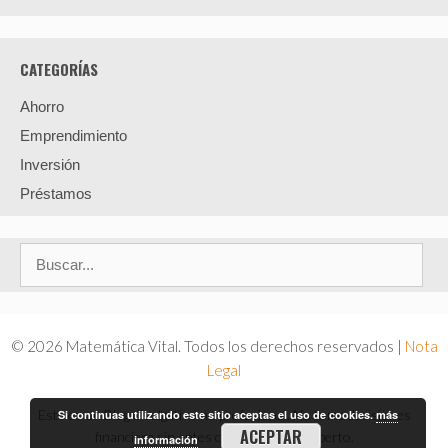
CATEGORÍAS
Ahorro
Emprendimiento
Inversión
Préstamos
Buscar:
© 2026 Matemática Vital. Todos los derechos reservados |
Nota
Legal
Este es un Blog divulgativo no profesional. No tome decisiones
Si continuas utilizando este sitio aceptas el uso de cookies.
más
ACEPTAR
financiera sin antes consultar a un experto.
información