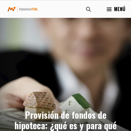
Saltar
MENÚ
al
contenido
Provisión de fondos de
hipoteca: ¿qué es y para qué