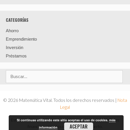
CATEGORÍAS
Ahorro
Emprendimiento
Inversión
Préstamos
Buscar:
© 2026 Matemática Vital. Todos los derechos reservados |
Nota
Legal
Este es un Blog divulgativo no profesional. No tome decisiones
Si continuas utilizando este sitio aceptas el uso de cookies.
más
ACEPTAR
financiera sin antes consultar a un experto.
información