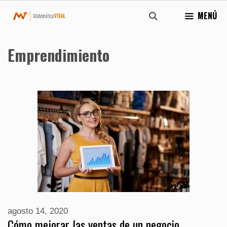
Saltar
MENÚ
al
contenido
Emprendimiento
agosto 14, 2020
Cómo mejorar las ventas de un negocio