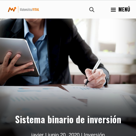
Saltar
MENÚ
al
contenido
Sistema binario de inversión
javier
|
junio 20, 2020
|
Inversión