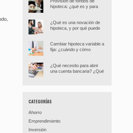
Provisión de fondos de
hipoteca: ¿qué es y para
qué sirve?
odo,
¿Qué es una novación de
hipoteca, y por qué puede
interesarte?
Cambiar hipoteca variable a
fija: ¿cuándo y cómo
hacerlo?
¿Qué necesito para abrir
una cuenta bancaria? ¿Qué
opciones hay?
CATEGORÍAS
Ahorro
Emprendimiento
Inversión