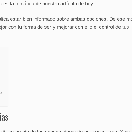
a es la temática de nuestro artículo de hoy.
implica estar bien informado sobre ambas opciones. De ese m
jor con tu forma de ser y mejorar con ello el control de tus
e
ias
dir es propio de los consumidores de esta nueva era. Y es