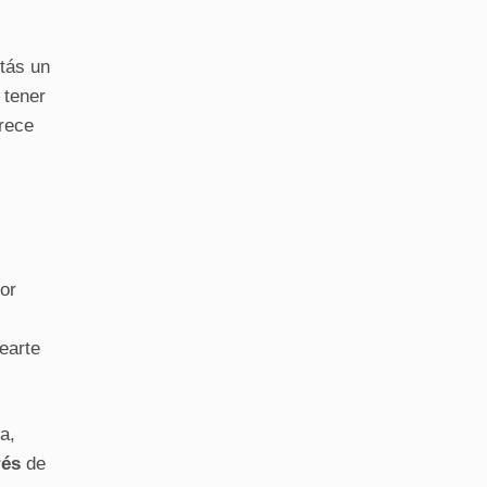
stás un
 tener
frece
or
earte
a,
rés
de