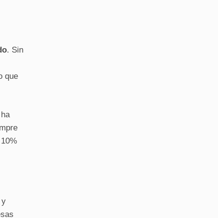
do
. Sin
o que
 ha
empre
n 10%
 y
esas