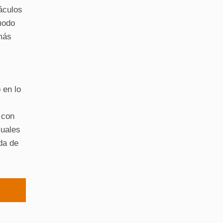
áculos
modo
más
 en lo
 con
suales
da de