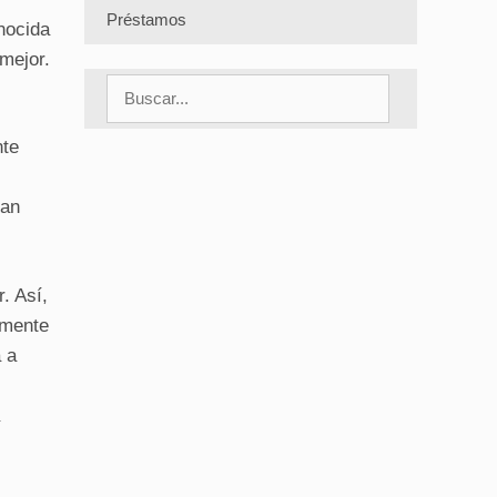
Préstamos
onocida
mejor.
Buscar:
nte
ean
r
. Así,
lmente
 a