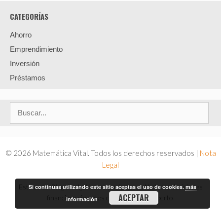
CATEGORÍAS
Ahorro
Emprendimiento
Inversión
Préstamos
Buscar:
© 2026 Matemática Vital. Todos los derechos reservados |
Nota
Legal
Este es un Blog divulgativo no profesional. No tome decisiones
Si continuas utilizando este sitio aceptas el uso de cookies.
más
ACEPTAR
financiera sin antes consultar a un experto.
información