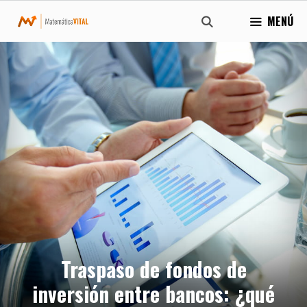
Saltar
MENÚ
al
contenido
Traspaso de fondos de
inversión entre bancos: ¿qué