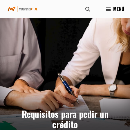
Saltar
MENÚ
al
contenido
Requisitos para pedir un
crédito