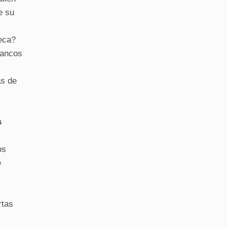
e su
teca?
bancos
ás de
s
os
e
rtas