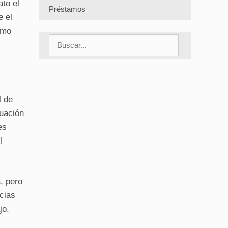
to el
Préstamos
e el
omo
Buscar:
l de
tuación
es
l
, pero
cias
jo.