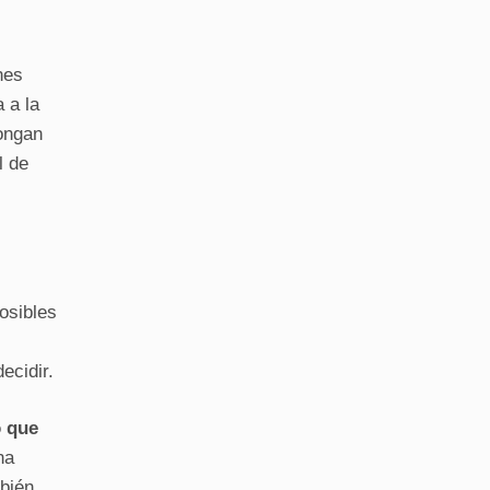
nes
 a la
longan
l de
osibles
ecidir.
o que
na
mbién