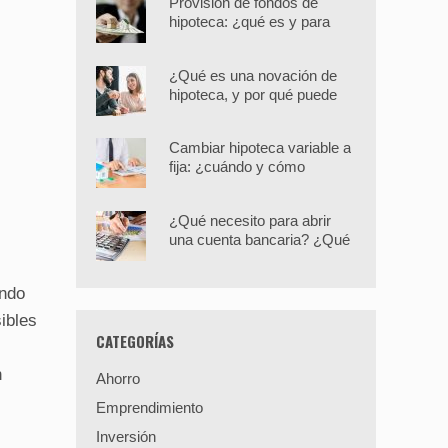
Provisión de fondos de
hipoteca: ¿qué es y para
qué sirve?
¿Qué es una novación de
hipoteca, y por qué puede
interesarte?
Cambiar hipoteca variable a
fija: ¿cuándo y cómo
hacerlo?
¿Qué necesito para abrir
una cuenta bancaria? ¿Qué
opciones hay?
ando
ibles
CATEGORÍAS
n
Ahorro
Emprendimiento
Inversión