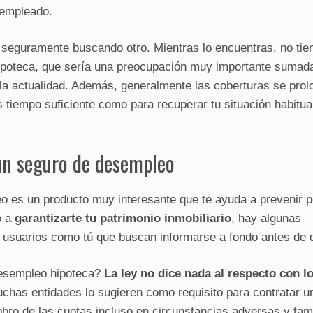
empleado.
 seguramente buscando otro. Mientras lo encuentras, no tie
hipoteca, que sería una preocupación muy importante sumada
 la actualidad. Además, generalmente las coberturas se pro
s tiempo suficiente como para recuperar tu situación habitua
 un seguro de desempleo
o es un producto muy interesante que te ayuda a prevenir p
o a
garantizarte tu patrimonio inmobiliario
, hay algunas
 usuarios como tú que buscan informarse a fondo antes de d
 desempleo hipoteca?
La ley no dice nada al respecto con l
chas entidades lo sugieren como requisito para contratar u
obro de las cuotas incluso en circunstancias adversas y ta